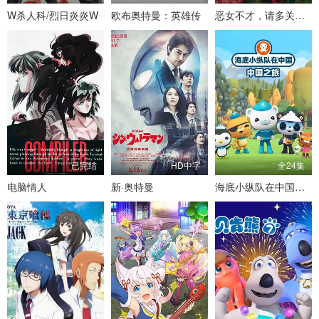
W杀人科/烈日炎炎W
欧布奥特曼：英雄传
恶女不才，请多关照.～雏宫蝶鼠换身传
已完结
HD中字
全24集
电脑情人
新·奥特曼
海底小纵队在中国：中国之旅