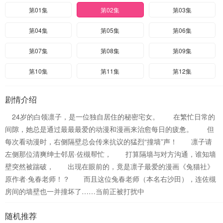
第01集
第02集
第03集
第04集
第05集
第06集
第07集
第08集
第09集
第10集
第11集
第12集
剧情介绍
24岁的白领凛子，是一位独自居住的秘密宅女。 在繁忙日常的
间隙，她总是通过最最最爱的动漫和漫画来治愈每日的疲惫。 但
每次看动漫时，右侧隔壁总会传来抗议的猛烈“撞墙”声！ 凛子请
左侧那位清爽绅士邻居·佐槻帮忙， 打算隔墙与对方沟通，谁知墙
壁突然被踹破， 出现在眼前的，竟是凛子最爱的漫画《兔猫社》
原作者·兔春老师！？ 而且这位兔春老师（本名右沙田），连佐槻
房间的墙壁也一并撞坏了……当前正被打扰中
随机推荐