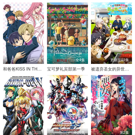
已完结
全4集
更新至03集
和爸爸KISS IN THE DARK
宝可梦礼宾部第一季
被遗弃圣女的异世界美食之旅
已完结
全26集
第2集