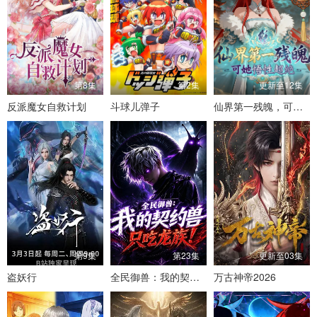
第8集
第2集
更新至12集
反派魔女自救计划
斗球儿弹子
仙界第一残魄，可她悟性超绝
第9集
第23集
更新至03集
盗妖行
全民御兽：我的契约兽只吃龙族
万古神帝2026