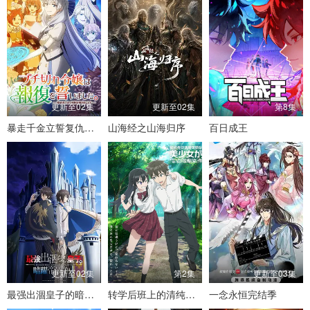
更新至02集
更新至02集
第8集
暴走千金立誓复仇。～用魔导书之力碾碎祖国～
山海经之山海归序
百日成王
更新至02集
第2集
更新至03集
最强出涸皇子的暗跃帝位争夺
转学后班上的清纯可爱美少女，竟是小时候玩在一起的哥儿们
​一念永恒完结季​