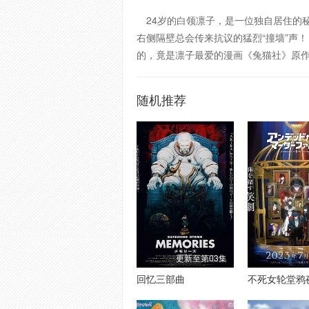
24岁的白领凛子，是一位独自居住的
右侧隔壁总会传来抗议的猛烈“撞墙”
的，竟是凛子最爱的漫画《兔猫社》原
随机推荐
更新至第03集
回忆三部曲
不死女轮堂鸦