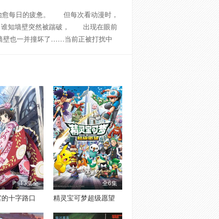
治愈每日的疲惫。 但每次看动漫时，
，谁知墙壁突然被踹破， 出现在眼前
墙壁也一并撞坏了……当前正被打扰中
13集全
全6集
宫的十字路口
精灵宝可梦超级愿望