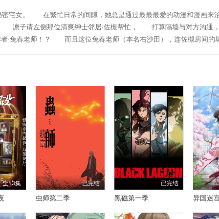
秘密宅女。 在繁忙日常的间隙，她总是通过最最最爱的动漫和漫画来
声！ 凛子请左侧那位清爽绅士邻居·佐槻帮忙， 打算隔墙与对方沟通
作者·兔春老师！？ 而且这位兔春老师（本名右沙田），连佐槻房间的
全13集
已完结
已完结
夜
虫师第二季
黑礁第一季
异国迷