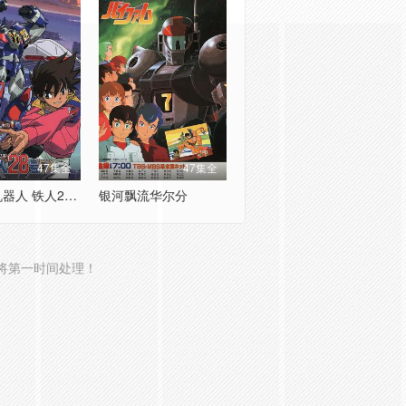
47集全
47集全
超电动机器人 铁人28号FX
银河飘流华尔分
将第一时间处理！