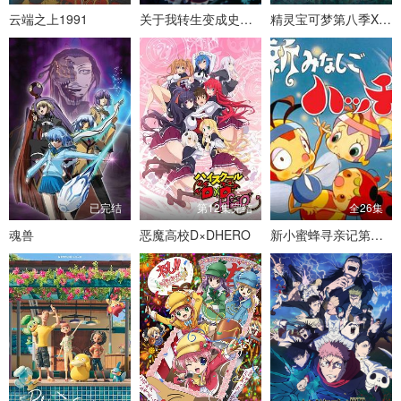
云端之上1991
关于我转生变成史莱姆这档事第四季
精灵宝可梦第八季XY&Z
已完结
第12集完结
全26集
魂兽
恶魔高校D×DHERO
新小蜜蜂寻亲记第二季