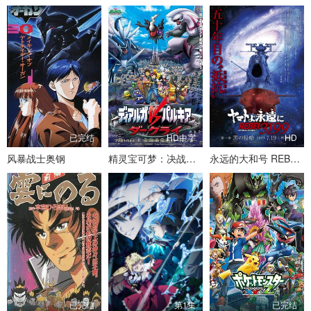
已完结
HD中字
HD
风暴战士奥钢
精灵宝可梦：决战时空之塔帝牙卢卡VS帕路奇犽VS达克莱伊
永远的大和号 REBEL3199 第一章 黑之侵略
已完结
第1集
已完结