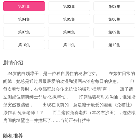
第01集
第02集
第03集
第04集
第05集
第06集
第07集
第08集
第09集
第10集
第11集
第12集
剧情介绍
24岁的白领凛子，是一位独自居住的秘密宅女。 在繁忙日常的
间隙，她总是通过最最最爱的动漫和漫画来治愈每日的疲惫。 但
每次看动漫时，右侧隔壁总会传来抗议的猛烈“撞墙”声！ 凛子请
左侧那位清爽绅士邻居·佐槻帮忙， 打算隔墙与对方沟通，谁知墙
壁突然被踹破， 出现在眼前的，竟是凛子最爱的漫画《兔猫社》
原作者·兔春老师！？ 而且这位兔春老师（本名右沙田），连佐槻
房间的墙壁也一并撞坏了……当前正被打扰中
随机推荐