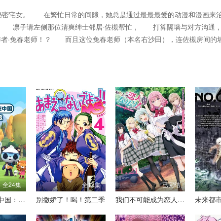
秘密宅女。 在繁忙日常的间隙，她总是通过最最最爱的动漫和漫画来
声！ 凛子请左侧那位清爽绅士邻居·佐槻帮忙， 打算隔墙与对方沟通
作者·兔春老师！？ 而且这位兔春老师（本名右沙田），连佐槻房间的
全24集
全12集
已完结
海底小纵队在中国：中国之旅
别撒娇了！喝！第二季
我们不可能成为恋人！绝对不行。(※似乎可行？)～NEXTSHINE！～
未来都市