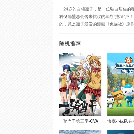
24岁的白领凛子，是一位独自居住的
右侧隔壁总会传来抗议的猛烈“撞墙”
的，竟是凛子最爱的漫画《兔猫社》原
随机推荐
第6集
一骑当千第三季-OVA