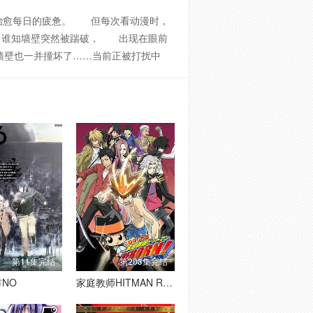
治愈每日的疲惫。 但每次看动漫时，
，谁知墙壁突然被踹破， 出现在眼前
墙壁也一并撞坏了……当前正被打扰中
第11集完结
第203集完结
NO
家庭教师HITMAN REBORN!