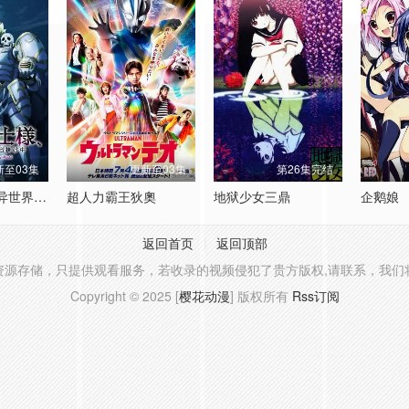
新至03集
更新至03集
第26集完结
骸骨骑士大人异世界冒险中Ⅱ
超人力霸王狄奧
地狱少女三鼎
企鹅娘
返回首页
返回顶部
资源存储，只提供观看服务，若收录的视频侵犯了贵方版权,请联系，我们
Copyright © 2025 [
樱花动漫
] 版权所有
Rss订阅