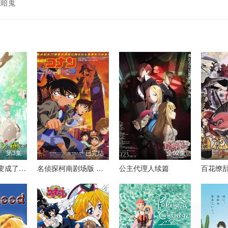
暗鬼‎
第3集
已完结
全02集
转生之后的我变成了龙蛋
名侦探柯南剧场版 日语版
公主代理人续篇
百花缭