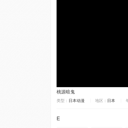
桃源暗鬼‎
类型：
日本动漫
地区：
日本
E