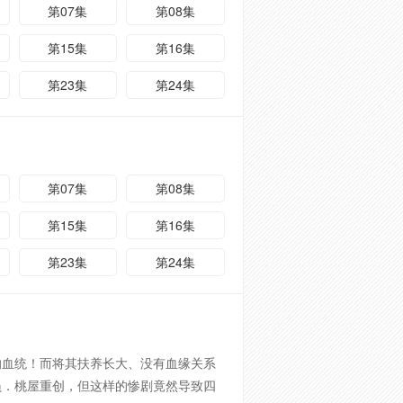
第07集
第08集
第15集
第16集
第23集
第24集
第07集
第08集
第15集
第16集
第23集
第24集
的血统！而将其扶养长大、没有血缘关系
员．桃屋重创，但这样的惨剧竟然导致四