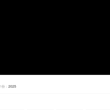
年份：
2025