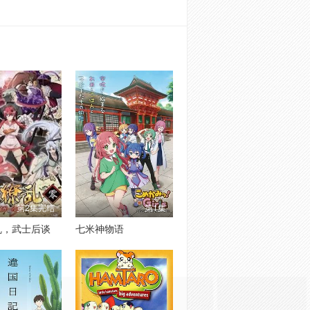
第2集完结
第1集
乱，武士后谈
七米神物语