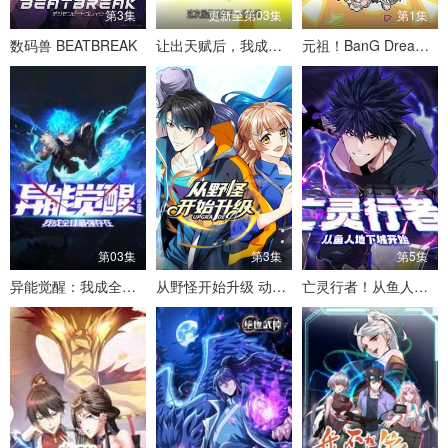
第3集
更新至第03集
第1集
数码兽 BEATBREAK
让出天赋后，我成了魔法界团宠
元祖！BanG Dream酱
第03集
第3集
第5集
异能觉醒：我成全球最强存在 动态漫画
从野怪开始升级 动态漫画
亡灵行者！从鱼人地下城开始 动态漫画