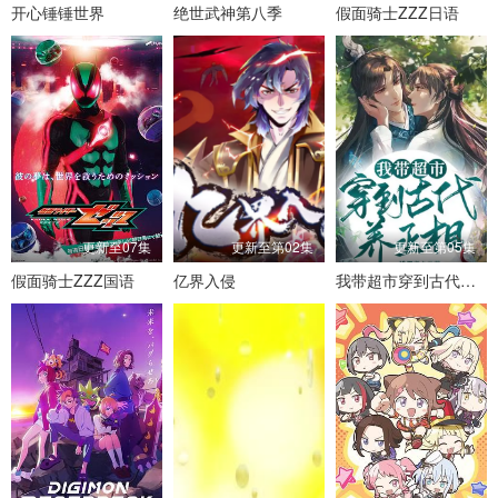
开心锤锤世界
绝世武神第八季
假面骑士ZZZ日语
更新至07集
更新至第02集
更新至第05集
假面骑士ZZZ国语
亿界入侵
我带超市穿到古代养丞相