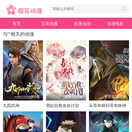
首页
日本动漫
欧美动漫
动漫电影
与“”相关的动漫
第3集
更新至05集
更新至第02集
九阳武神
萌妃自救改命计划
从哥布林到哥布林神