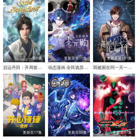
第9集
更新至第11集
更新至第191集
启运丹田：开局签到至尊丹田
动态漫画·全民诡异：开局掌握零元购
我被困在同一天一千年动态漫
更新至17集
更新至05集
更新至07集