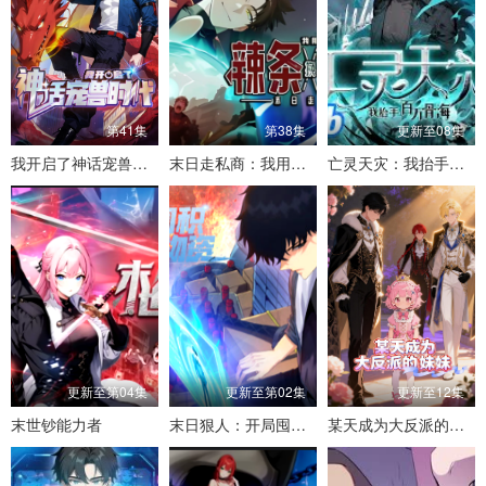
第41集
第38集
更新至08集
我开启了神话宠兽时代
末日走私商：我用辣条换金砖
亡灵天灾：我抬手百万骨海
更新至第04集
更新至第02集
更新至12集
末世钞能力者
末日狠人：开局囤积万亿物资
某天成为大反派的妹妹