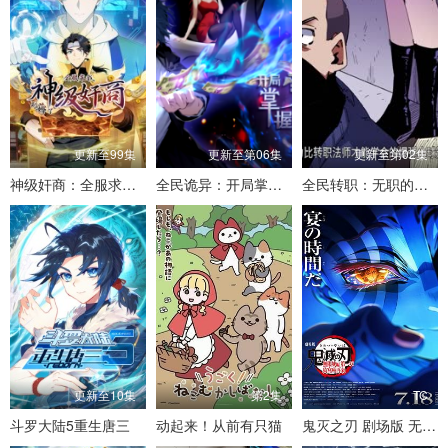
更新至99集
更新至第06集
更新至第02集
神级奸商：全服求我别薅了
全民诡异：开局掌握零元购
全民转职：无职的我终结了神明！
更新至10集
第2集
TC
斗罗大陆5重生唐三
动起来！从前有只猫
鬼灭之刃 剧场版 无限城篇第一章 猗窝座再来