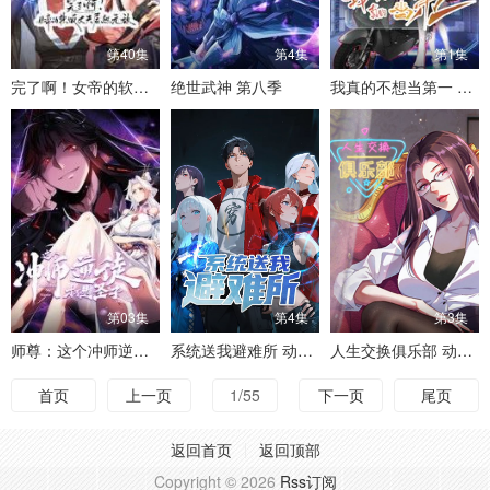
第40集
第4集
第1集
完了啊！女帝的软饭丈夫居然无敌
绝世武神 第八季
我真的不想当第一 第二季
第03集
第4集
第3集
师尊：这个冲师逆徒才不是圣子 动态漫画
系统送我避难所 动态漫画 第一季
人生交换俱乐部 动态漫画
首页
上一页
1/55
下一页
尾页
返回首页
返回顶部
Copyright © 2026
Rss订阅