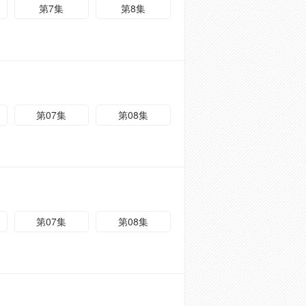
第7集
第8集
第07集
第08集
第07集
第08集