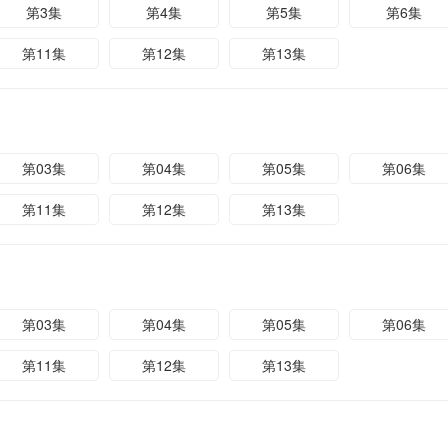
第3集
第4集
第5集
第6集
第11集
第12集
第13集
第03集
第04集
第05集
第06集
第11集
第12集
第13集
第03集
第04集
第05集
第06集
第11集
第12集
第13集