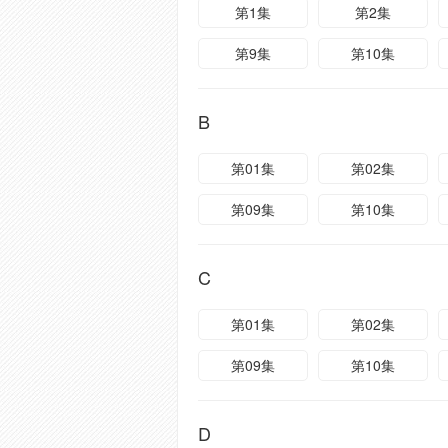
第1集
第2集
第9集
第10集
B
第01集
第02集
第09集
第10集
C
第01集
第02集
第09集
第10集
D