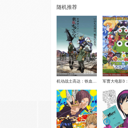
随机推荐
全25集
机动战士高达：铁血的奥尔芬斯