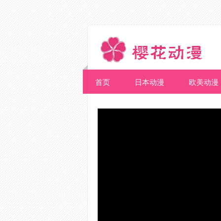
首页
日本动漫
欧美动漫