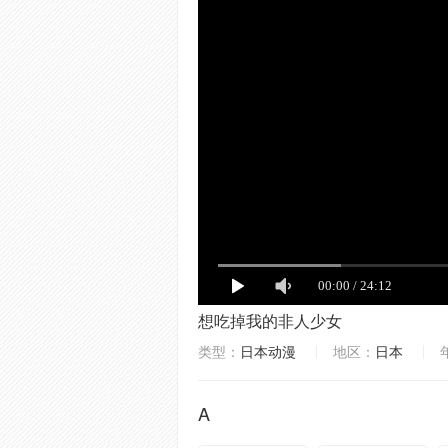
想吃掉我的非人少女
类型：
日本动漫
地区：
日本
A