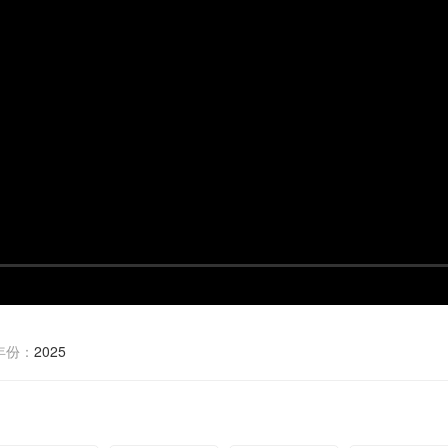
年份：
2025