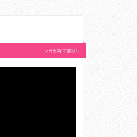
今日更新“0”部影片