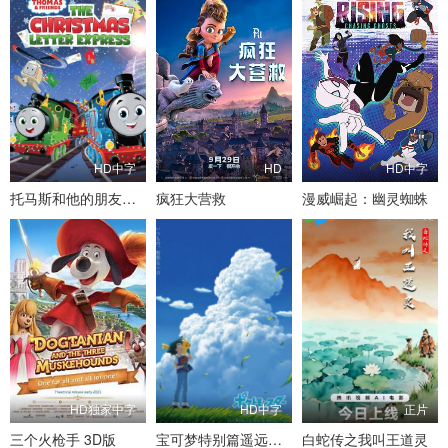
HD中字
HD
HD中字
托马斯和他的朋友们：圣诞快信
疯狂大营救
漫威崛起：幽灵蜘蛛
HD独家中字
HD中字
正片
三个火枪手 3D版
宝可梦特别篇遥远的蓝天
白蛇传之我叫王道灵