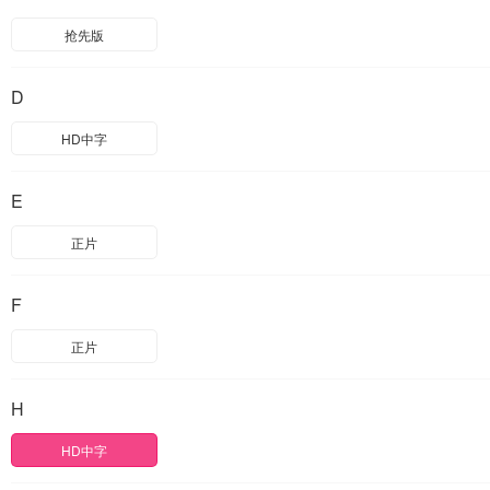
抢先版
D
HD中字
E
正片
F
正片
H
HD中字