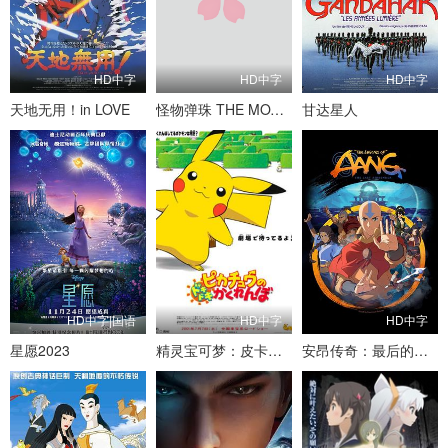
HD中字
HD中字
HD中字
天地无用！in LOVE
怪物弹珠 THE MOVIE 路西法 绝望的黎明
甘达星人
HD中字|国语
HD中字
HD中字
星愿2023
精灵宝可梦：皮卡丘的心跳捉迷藏
安昂传奇：最后的气宗