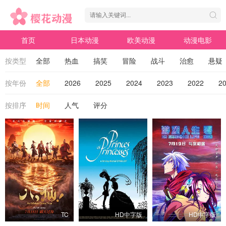
首页
日本动漫
欧美动漫
动漫电影
按类型
全部
热血
搞笑
冒险
战斗
治愈
悬疑
按年份
全部
2026
2025
2024
2023
2022
2
按排序
时间
人气
评分
TC
HD中字版
HD中字版