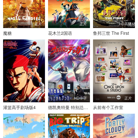
正片
正片
HD高清
魔糖
花木兰2国语
鲁邦三世 The First
HD中字
HD中字
正片
灌篮高手剧场版4
德凯奥特曼 特别总集篇③站起来啊德凯
从前有个工作室