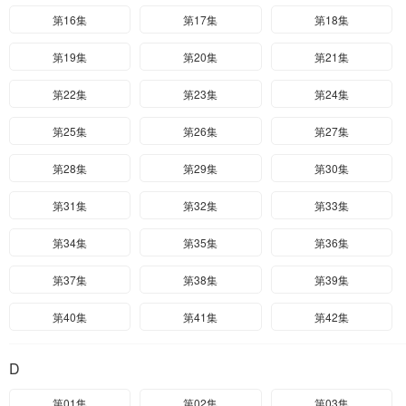
第16集
第17集
第18集
第19集
第20集
第21集
第22集
第23集
第24集
第25集
第26集
第27集
第28集
第29集
第30集
第31集
第32集
第33集
第34集
第35集
第36集
第37集
第38集
第39集
第40集
第41集
第42集
D
第01集
第02集
第03集