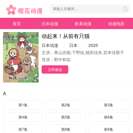
首页
日本动漫
欧美动漫
动漫电影
动起来！从前有只猫
日本动漫
日本
2025
主演：
青山吉能,下野纮,植田佳奈,宫本佳那子
导演：
野中和实
立即播放
A
第1集
第2集
第3集
第4集
第5集
第6集
第7集
第8集
第9集