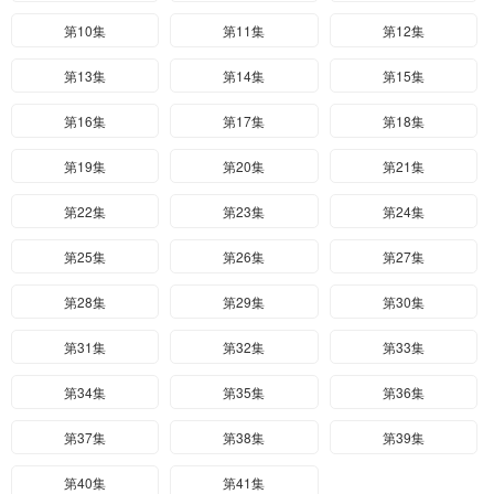
第10集
第11集
第12集
第13集
第14集
第15集
第16集
第17集
第18集
第19集
第20集
第21集
第22集
第23集
第24集
第25集
第26集
第27集
第28集
第29集
第30集
第31集
第32集
第33集
第34集
第35集
第36集
第37集
第38集
第39集
第40集
第41集