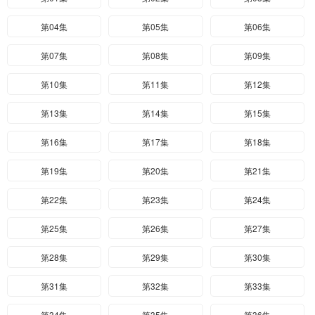
第04集
第05集
第06集
第07集
第08集
第09集
第10集
第11集
第12集
第13集
第14集
第15集
第16集
第17集
第18集
第19集
第20集
第21集
第22集
第23集
第24集
第25集
第26集
第27集
第28集
第29集
第30集
第31集
第32集
第33集
第34集
第35集
第36集