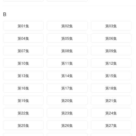
B
第01集
第02集
第03集
第04集
第05集
第06集
第07集
第08集
第09集
第10集
第11集
第12集
第13集
第14集
第15集
第16集
第17集
第18集
第19集
第20集
第21集
第22集
第23集
第24集
第25集
第26集
第27集