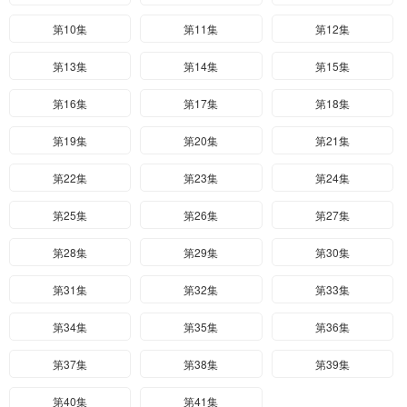
第10集
第11集
第12集
第13集
第14集
第15集
第16集
第17集
第18集
第19集
第20集
第21集
第22集
第23集
第24集
第25集
第26集
第27集
第28集
第29集
第30集
第31集
第32集
第33集
第34集
第35集
第36集
第37集
第38集
第39集
第40集
第41集