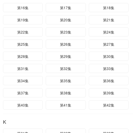
第16集
第17集
第18集
第19集
第20集
第21集
第22集
第23集
第24集
第25集
第26集
第27集
第28集
第29集
第30集
第31集
第32集
第33集
第34集
第35集
第36集
第37集
第38集
第39集
第40集
第41集
第42集
K