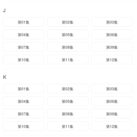
J
第01集
第02集
第03集
第04集
第05集
第06集
第07集
第08集
第09集
第10集
第11集
第12集
K
第01集
第02集
第03集
第04集
第05集
第06集
第07集
第08集
第09集
第10集
第11集
第12集