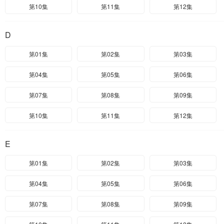
第10集
第11集
第12集
D
第01集
第02集
第03集
第04集
第05集
第06集
第07集
第08集
第09集
第10集
第11集
第12集
E
第01集
第02集
第03集
第04集
第05集
第06集
第07集
第08集
第09集