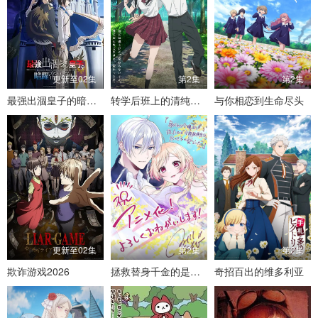
更新至02集
第2集
第2集
最强出涸皇子的暗跃帝位争夺
转学后班上的清纯可爱美少女，竟是小时候玩在一起的哥儿们
与你相恋到生命尽头
更新至02集
第2集
第2集
欺诈游戏2026
拯救替身千金的是冷酷无情冰之王子的爱
奇招百出的维多利亚