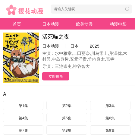
首页
日本动漫
欧美动漫
动漫电影
活死喵之夜
日本动漫
日本
2025
主演：
水中雅章,上田丽奈,川岛零士,芹泽优,木
村昴,中岛良树,安元洋贵,竹内良太,宫寺
导演：
三池崇史,神谷智大
立即播放
A
第1集
第2集
第3集
第4集
第5集
第6集
第7集
第8集
第9集