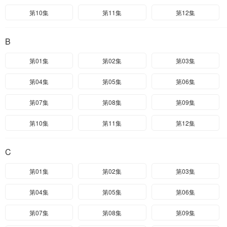
第10集
第11集
第12集
B
第01集
第02集
第03集
第04集
第05集
第06集
第07集
第08集
第09集
第10集
第11集
第12集
C
第01集
第02集
第03集
第04集
第05集
第06集
第07集
第08集
第09集