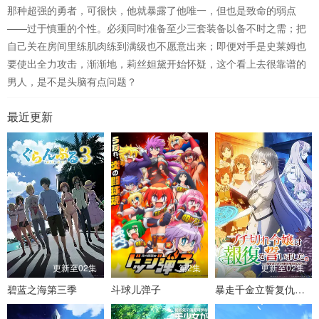
那种超强的勇者，可很快，他就暴露了他唯一，但也是致命的弱点
——过于慎重的个性。必须同时准备至少三套装备以备不时之需；把
自己关在房间里练肌肉练到满级也不愿意出来；即便对手是史莱姆也
要使出全力攻击，渐渐地，莉丝妲黛开始怀疑，这个看上去很靠谱的
男人，是不是头脑有点问题？
最近更新
更新至02集
第2集
更新至02集
碧蓝之海第三季
斗球儿弹子
暴走千金立誓复仇。～用魔导书之力碾碎祖国～