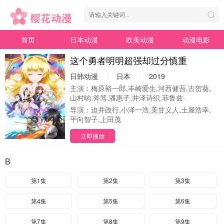
首页
日本动漫
欧美动漫
动漫电影
这个勇者明明超强却过分慎重
日韩动漫
日本
2019
主演：
梅原裕一郎,丰崎爱生,河西健吾,古贺葵,
山村响,斧笃,潘惠子,井泽诗织,菲鲁兹·
导演：
迫井政行,小泽一浩,美甘义人,土屋浩幸,
平向智子,上田茂
立即播放
B
第1集
第2集
第3集
第4集
第5集
第6集
第7集
第8集
第9集