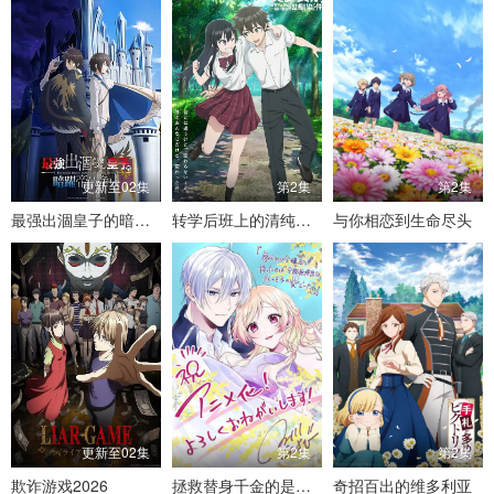
更新至02集
第2集
第2集
最强出涸皇子的暗跃帝位争夺
转学后班上的清纯可爱美少女，竟是小时候玩在一起的哥儿们
与你相恋到生命尽头
更新至02集
第2集
第2集
欺诈游戏2026
拯救替身千金的是冷酷无情冰之王子的爱
奇招百出的维多利亚