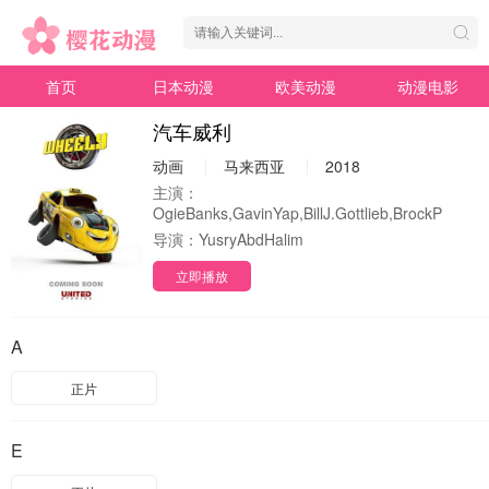
首页
日本动漫
欧美动漫
动漫电影
汽车威利
动画
马来西亚
2018
主演：
OgieBanks,GavinYap,BillJ.Gottlieb,BrockP
导演：
YusryAbdHalim
立即播放
A
正片
E