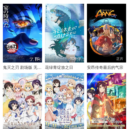
TC
TC中字
正片
鬼灭之刃 剧场版 无限城篇第一章 猗窝座再来
花绿青绽放之日
安昂传奇最后的气宗
正片
HD中字
第1集