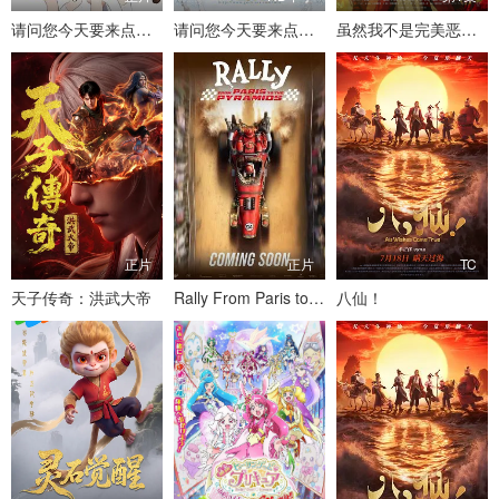
请问您今天要来点兔子吗 Sing for You
请问您今天要来点兔子吗剧场版
虽然我不是完美恶女～雏宫蝶鼠替换传
正片
正片
TC
天子传奇：洪武大帝
Rally From Paris to the Pyramids
八仙！