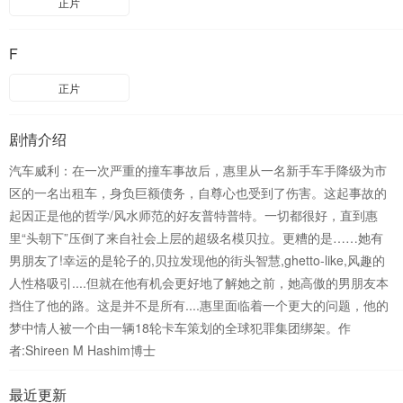
正片
F
正片
剧情介绍
汽车威利：在一次严重的撞车事故后，惠里从一名新手车手降级为市
区的一名出租车，身负巨额债务，自尊心也受到了伤害。这起事故的
起因正是他的哲学/风水师范的好友普特普特。一切都很好，直到惠
里“头朝下”压倒了来自社会上层的超级名模贝拉。更糟的是……她有
男朋友了!幸运的是轮子的,贝拉发现他的街头智慧,ghetto-like,风趣的
人性格吸引....但就在他有机会更好地了解她之前，她高傲的男朋友本
挡住了他的路。这是并不是所有....惠里面临着一个更大的问题，他的
梦中情人被一个由一辆18轮卡车策划的全球犯罪集团绑架。作
者:Shireen M Hashim博士
最近更新