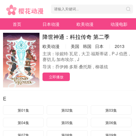
首页
日本动漫
欧美动漫
动漫电影
降世神通：科拉传奇 第二季
欧美动漫
美国
韩国
日本
2013
主演：
珍妮特·瓦尼 , 大卫·福斯蒂诺 , P·J·伯恩 ,
赛切儿·加布埃尔 , J
导演：
乔伊姆·多斯·桑托斯 , 柳基炫
立即播放
E
第01集
第02集
第03集
第04集
第05集
第06集
第07集
第08集
第09集