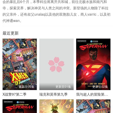
会的暴乱后6个月，本季科拉将离开共和城，前往北极水族和南汽和
寺，探索灵界，解决神灵与人类之间的冲突。新登场的人物除了科拉
的父亲外，还有叔父unalaq以及他的双胞胎儿女，商人varric，以及初
代神通wan。
最近更新
更新至05集
更新至01集
更新至02集
X战警97第二季
瑞克和莫蒂第九季
我与超人的冒险第三季