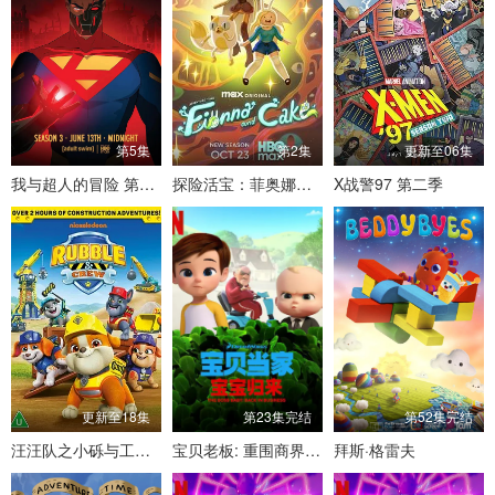
第5集
第2集
更新至06集
我与超人的冒险 第三季
探险活宝：菲奥娜与蛋糕 第二季
X战警97 第二季
更新至18集
第23集完结
第52集完结
汪汪队之小砾与工程家族 第三季
宝贝老板: 重围商界 第二季 （国语版）
拜斯·格雷夫