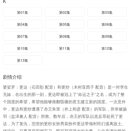
K
第01集
第02集
第03集
第04集
第05集
第06集
第07集
第08集
第09集
第10集
第11集
第12集
第13集
剧情介绍
婆娑罗：更达（石田彰 配音）和更纱（木村亚西子 配音）是一对孪生
兄妹，在出生的那一刻，更达即被冠上了“命运之子”之名，成为了整
个国度的希望，希望他能够推翻昏庸的君主建立新的国度。一次意外
中，更达和更纱遭遇了赤王朱里（井上和彦 配音）的军队，所幸被扬
羽（盐泽兼人 配音）所救。数年后，赤王的军队以造反罪处死了更
达，为了复仇，悲愤的更纱女扮男装扮作更达带领村民们逃离故土。
传说中，只要寻得四把宝刀，即可获得强大的力量，心中充满仇恨的