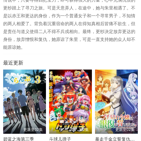
更纱踏上了寻刀之旅。可是天意弄人，在途中，她与朱里相遇了。不
是以赤王和更达的身份，作为一个普通女子和一个寻常男子，不知情
的两人相爱了。背负着沉重宿命的两人在得知真相后皆痛不欲生，但
是责任与道义使得二人不得不兵戎相向。最终，更纱决定放弃更达的
身份，放弃憎恨和复仇，她原谅了朱里，可是一直支持她的众人却不
能原谅她。
最近更新
更新至02集
第2集
更新至02集
碧蓝之海第三季
斗球儿弹子
暴走千金立誓复仇。～用魔导书之力碾碎祖国～