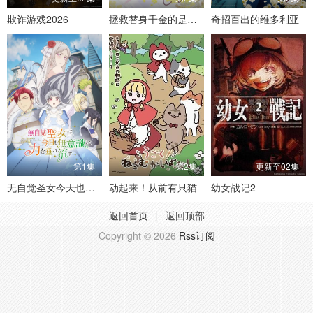
欺诈游戏2026
拯救替身千金的是冷酷无情冰之王子的爱
奇招百出的维多利亚
第1集
第2集
更新至02集
无自觉圣女今天也无意识地释放力量
动起来！从前有只猫
幼女战记2
返回首页
返回顶部
Copyright © 2026
Rss订阅