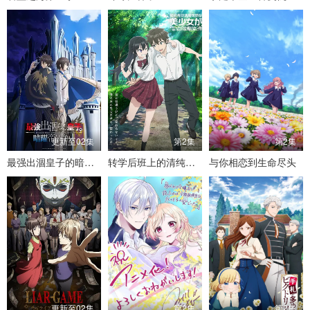
更新至02集
第2集
第2集
最强出涸皇子的暗跃帝位争夺
转学后班上的清纯可爱美少女，竟是小时候玩在一起的哥儿们
与你相恋到生命尽头
更新至02集
第2集
第2集